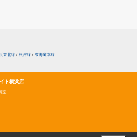
浜東北線
/
根岸線
/
東海道本線
イト横浜店
号室