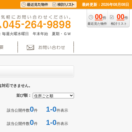
最終更新：2026年08月08日
00
00
件
件
最近見た物件
検討リスト
：毎週火曜水曜日 年末年始 夏期・ＧＷ
は対応できません。
並び順：
0
1-0
該当公開件数
件
件表示
0
1-0
該当公開件数
件
件表示