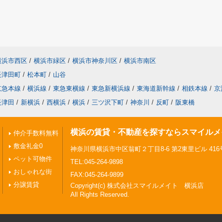
横浜市西区
/
横浜市緑区
/
横浜市神奈川区
/
横浜市南区
長津田町
/
松本町
/
山谷
京急本線
/
横浜線
/
東急東横線
/
東急新横浜線
/
東海道新幹線
/
相鉄本線
/
京
長津田
/
新横浜
/
西横浜
/
横浜
/
三ツ沢下町
/
神奈川
/
反町
/
阪東橋
横浜の賃貸・不動産を探すならスマイルメ
仲介手数料無料
敷金礼金0
神奈川県横浜市中区翁町２丁目8-6 第2東里ビル 416
ペット可物件
TEL:045-264-9898
おしゃれな街
FAX:045-264-9899
分譲賃貸
Copyright(c) 株式会社スマイルメイト 横浜店
All Rights Reserved.