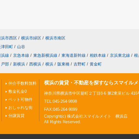
横浜市西区
/
横浜市緑区
/
横浜市南区
長津田町
/
山谷
横浜線
/
京急本線
/
東急新横浜線
/
東海道新幹線
/
相鉄本線
/
京浜東北線
/
根
戸部
/
新横浜
/
西横浜
/
横浜
/
阪東橋
/
吉野町
/
黄金町
横浜の賃貸・不動産を探すならスマイルメ
仲介手数料無料
敷金礼金0
神奈川県横浜市中区翁町２丁目8-6 第2東里ビル 416
ペット可物件
TEL:045-264-9898
おしゃれな街
FAX:045-264-9899
分譲賃貸
Copyright(c) 株式会社スマイルメイト 横浜店
All Rights Reserved.