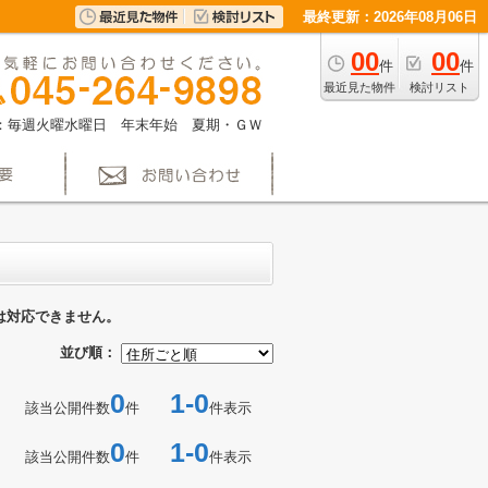
最終更新：2026年08月06日
00
00
件
件
最近見た物件
検討リスト
：毎週火曜水曜日 年末年始 夏期・ＧＷ
は対応できません。
並び順：
0
1-0
該当公開件数
件
件表示
0
1-0
該当公開件数
件
件表示