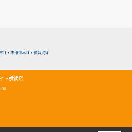
岸線
/
東海道本線
/
横須賀線
イト横浜店
号室