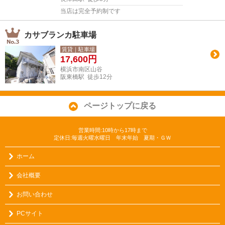
当店は完全予約制です
カサブランカ駐車場
賃貸｜駐車場
17,600
円
横浜市南区山谷
阪東橋駅 徒歩12分
ページトップに戻る
営業時間:10時から17時まで
定休日:毎週火曜水曜日 年末年始 夏期・ＧＷ
ホーム
会社概要
お問い合わせ
PCサイト