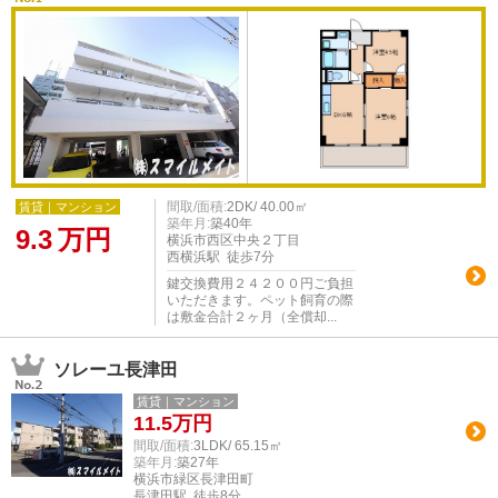
間取/面積:
2DK/ 40.00㎡
賃貸｜マンション
築年月:
築40年
9.3
万円
横浜市西区中央２丁目
西横浜駅 徒歩7分
鍵交換費用２４２００円ご負担
いただきます。ペット飼育の際
は敷金合計２ヶ月（全償却...
ソレーユ長津田
賃貸｜マンション
11.5
万円
間取/面積:
3LDK/ 65.15㎡
築年月:
築27年
横浜市緑区長津田町
長津田駅 徒歩8分