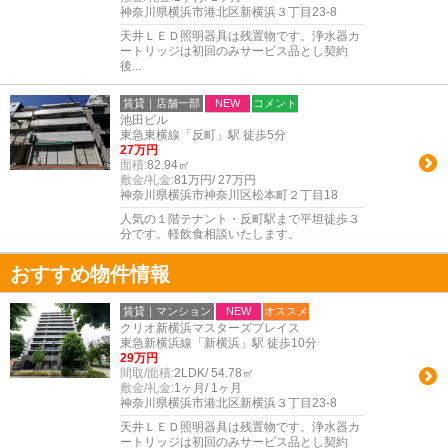
神奈川県横浜市港北区新横浜３丁目23-8
天井ＬＥＤ照明器具は残置物です。浄水器カ
ートリッジは初回のみサービス品とし契約
後...
賃貸｜店舗一部
NEW
コメント
池田ビル
東急東横線「反町」駅 徒歩5分
27万円
面積:
82.94㎡
敷金/礼金:
81万円/ 27万円
神奈川県横浜市神奈川区松本町２丁目18
人気の１階テナント・反町駅まで平坦徒歩３
分です。軽飲食相談いたします。
おすすめ物件情報
賃貸｜マンション
NEW
オススメ
クリオ新横浜マスターズプレイス
東急新横浜線「新横浜」駅 徒歩10分
29万円
間取/面積:
2LDK/ 54.78㎡
敷金/礼金:
1ヶ月/ 1ヶ月
神奈川県横浜市港北区新横浜３丁目23-8
天井ＬＥＤ照明器具は残置物です。浄水器カ
ートリッジは初回のみサービス品とし契約