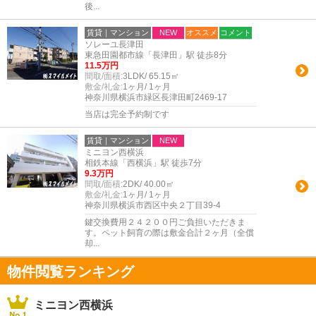
後...
賃貸｜マンション
NEW
オススメ
コメント
ソレーユ長津田
東急田園都市線「長津田」駅 徒歩8分
11.5万円
間取/面積:
3LDK/ 65.15㎡
敷金/礼金:
1ヶ月/ 1ヶ月
神奈川県横浜市緑区長津田町2469-17
当店は完全予約制です
賃貸｜マンション
NEW
ミニヨン西横浜
相鉄本線「西横浜」駅 徒歩7分
9.3万円
間取/面積:
2DK/ 40.00㎡
敷金/礼金:
1ヶ月/ 1ヶ月
神奈川県横浜市西区中央２丁目39-4
鍵交換費用２４２００円ご負担いただきま
す。ペット飼育の際は敷金合計２ヶ月（全償
却...
物件閲覧ランキング
ミニヨン西横浜