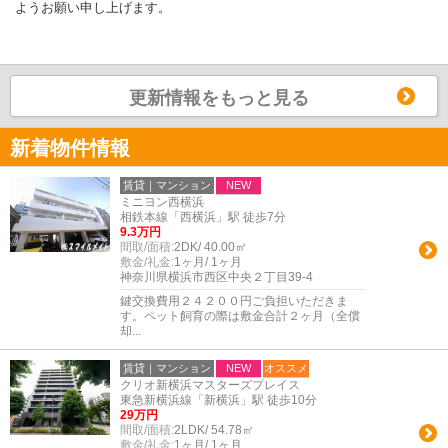
ようお願い申し上げます。
更新情報をもっと見る
新着物件情報
賃貸｜マンション
NEW
ミニヨン西横浜
相鉄本線「西横浜」駅 徒歩7分
9.3万円
間取/面積:
2DK/ 40.00㎡
敷金/礼金:
1ヶ月/ 1ヶ月
神奈川県横浜市西区中央２丁目39-4
鍵交換費用２４２００円ご負担いただきま
す。ペット飼育の際は敷金合計２ヶ月（全償
却...
賃貸｜マンション
NEW
オススメ
クリオ新横浜マスターズプレイス
東急新横浜線「新横浜」駅 徒歩10分
29万円
間取/面積:
2LDK/ 54.78㎡
敷金/礼金:
1ヶ月/ 1ヶ月