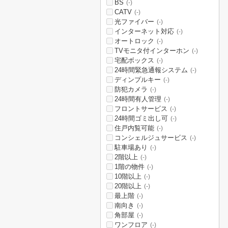
BS
(-)
CATV
(-)
光ファイバー
(-)
インターネット対応
(-)
オートロック
(-)
TVモニタ付インターホン
(-)
宅配ボックス
(-)
24時間緊急通報システム
(-)
ディンプルキー
(-)
防犯カメラ
(-)
24時間有人管理
(-)
フロントサービス
(-)
24時間ゴミ出し可
(-)
住戸内覧可能
(-)
コンシェルジュサービス
(-)
駐車場あり
(-)
2階以上
(-)
1階の物件
(-)
10階以上
(-)
20階以上
(-)
最上階
(-)
南向き
(-)
角部屋
(-)
ワンフロア
(-)