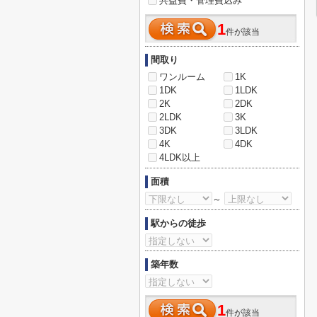
共益費・管理費込み
1
件が該当
間取り
ワンルーム
1K
1DK
1LDK
2K
2DK
2LDK
3K
3DK
3LDK
4K
4DK
4LDK以上
面積
～
駅からの徒歩
築年数
1
件が該当