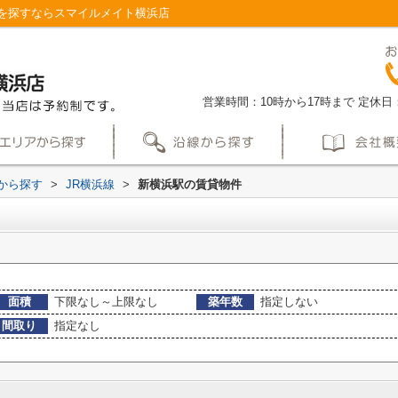
を探すならスマイルメイト横浜店
営業時間：10時から17時まで
定休日
駅から探す
>
JR横浜線
>
新横浜駅の賃貸物件
面積
下限なし～上限なし
築年数
指定しない
間取り
指定なし