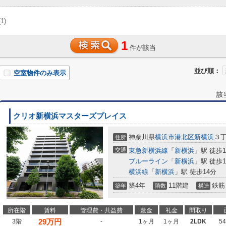
(1)
1
件が該当
並び順：
空室物件のみ表示
該
クリオ新横浜マスターズプレイス
神奈川県
横浜市港北区
新横浜
３丁
住所
交通
東急新横浜線
「
新横浜
」駅 徒歩1
ブルーライン
「
新横浜
」駅 徒歩1
横浜線
「
新横浜
」駅 徒歩14分
築4年
11階建
鉄筋
築年
階数
構造
所在階
賃料
管理費・共益費
敷金
礼金
間取り
29
万円
3階
-
1ヶ月
1ヶ月
2LDK
5