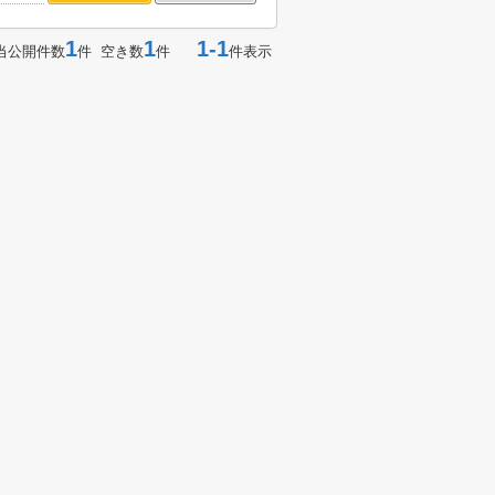
1
1
1-1
当公開件数
件 空き数
件
件表示