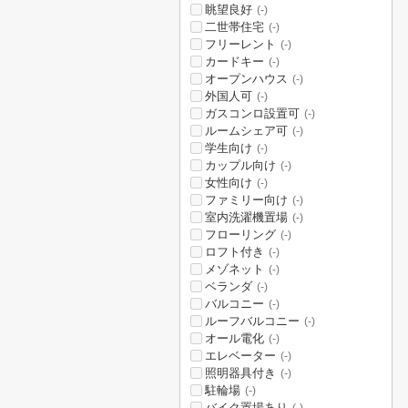
眺望良好
(-)
二世帯住宅
(-)
フリーレント
(-)
カードキー
(-)
オープンハウス
(-)
外国人可
(-)
ガスコンロ設置可
(-)
ルームシェア可
(-)
学生向け
(-)
カップル向け
(-)
女性向け
(-)
ファミリー向け
(-)
室内洗濯機置場
(-)
フローリング
(-)
ロフト付き
(-)
メゾネット
(-)
ベランダ
(-)
バルコニー
(-)
ルーフバルコニー
(-)
オール電化
(-)
エレベーター
(-)
照明器具付き
(-)
駐輪場
(-)
バイク置場あり