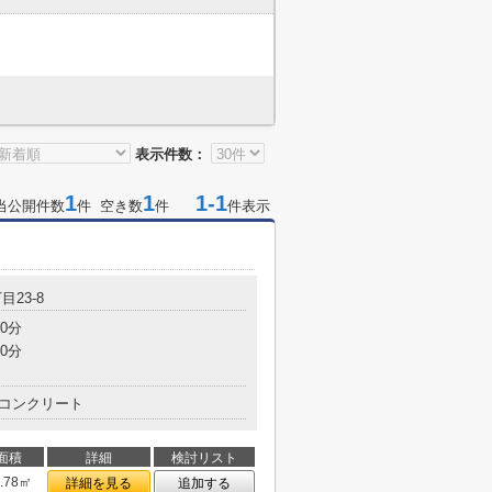
表示件数：
1
1
1-1
当公開件数
件 空き数
件
件表示
目23-8
0分
0分
コンクリート
面積
詳細
検討リスト
4.78㎡
詳細を見る
追加する