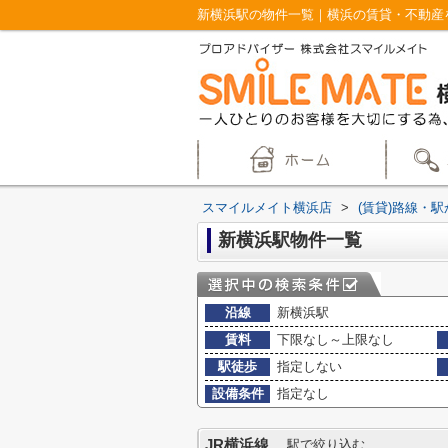
新横浜駅の物件一覧｜横浜の賃貸・不動産
スマイルメイト横浜店
>
(賃貸)路線・
新横浜駅物件一覧
沿線
新横浜駅
賃料
下限なし～上限なし
駅徒歩
指定しない
設備条件
指定なし
JR横浜線
駅で絞り込む