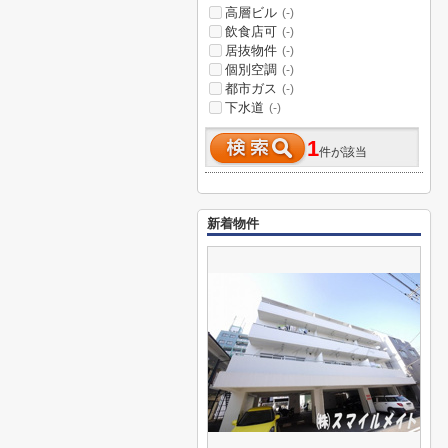
高層ビル
(-)
飲食店可
(-)
居抜物件
(-)
個別空調
(-)
都市ガス
(-)
下水道
(-)
1
件が該当
新着物件