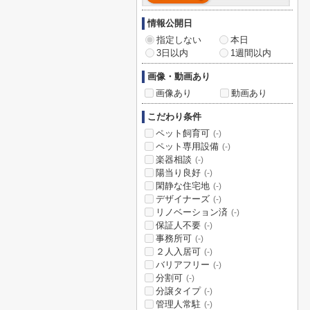
情報公開日
指定しない
本日
3日以内
1週間以内
画像・動画あり
画像あり
動画あり
こだわり条件
ペット飼育可
(-)
ペット専用設備
(-)
楽器相談
(-)
陽当り良好
(-)
閑静な住宅地
(-)
デザイナーズ
(-)
リノベーション済
(-)
保証人不要
(-)
事務所可
(-)
２人入居可
(-)
バリアフリー
(-)
分割可
(-)
分譲タイプ
(-)
管理人常駐
(-)