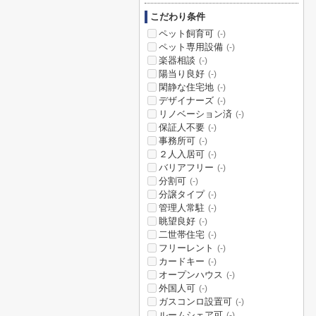
こだわり条件
ペット飼育可
(-)
ペット専用設備
(-)
楽器相談
(-)
陽当り良好
(-)
閑静な住宅地
(-)
デザイナーズ
(-)
リノベーション済
(-)
保証人不要
(-)
事務所可
(-)
２人入居可
(-)
バリアフリー
(-)
分割可
(-)
分譲タイプ
(-)
管理人常駐
(-)
眺望良好
(-)
二世帯住宅
(-)
フリーレント
(-)
カードキー
(-)
オープンハウス
(-)
外国人可
(-)
ガスコンロ設置可
(-)
ルームシェア可
(-)