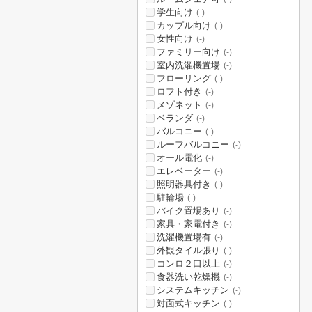
学生向け
(-)
カップル向け
(-)
女性向け
(-)
ファミリー向け
(-)
室内洗濯機置場
(-)
フローリング
(-)
ロフト付き
(-)
メゾネット
(-)
ベランダ
(-)
バルコニー
(-)
ルーフバルコニー
(-)
オール電化
(-)
エレベーター
(-)
照明器具付き
(-)
駐輪場
(-)
バイク置場あり
(-)
家具・家電付き
(-)
洗濯機置場有
(-)
外観タイル張り
(-)
コンロ２口以上
(-)
食器洗い乾燥機
(-)
システムキッチン
(-)
対面式キッチン
(-)