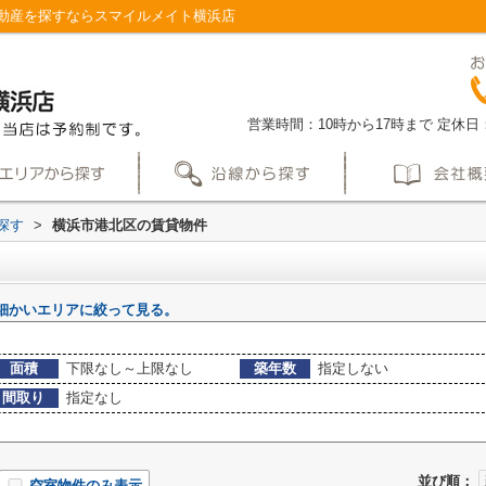
動産を探すならスマイルメイト横浜店
営業時間：10時から17時まで
定休日
探す
>
横浜市港北区の賃貸物件
細かいエリアに絞って見る。
面積
下限なし～上限なし
築年数
指定しない
間取り
指定なし
並び順：
空室物件のみ表示