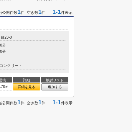
1
1
1-1
当公開件数
件 空き数
件
件表示
目23-8
0分
0分
コンクリート
面積
詳細
検討リスト
4.78㎡
詳細を見る
追加する
1
1
1-1
当公開件数
件 空き数
件
件表示