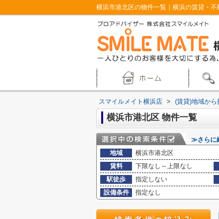
横浜市港北区の物件一覧｜横浜の賃貸・不
スマイルメイト横浜店
>
(賃貸)地域から
横浜市港北区 物件一覧
≫さらに
地域
横浜市港北区
賃料
下限なし～上限なし
駅徒歩
指定しない
設備条件
指定なし