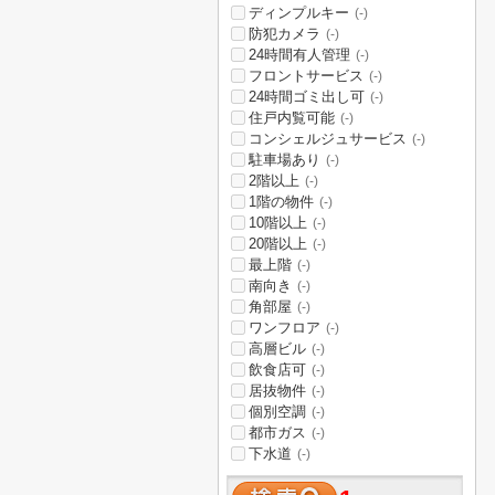
ディンプルキー
(-)
防犯カメラ
(-)
24時間有人管理
(-)
フロントサービス
(-)
24時間ゴミ出し可
(-)
住戸内覧可能
(-)
コンシェルジュサービス
(-)
駐車場あり
(-)
2階以上
(-)
1階の物件
(-)
10階以上
(-)
20階以上
(-)
最上階
(-)
南向き
(-)
角部屋
(-)
ワンフロア
(-)
高層ビル
(-)
飲食店可
(-)
居抜物件
(-)
個別空調
(-)
都市ガス
(-)
下水道
(-)