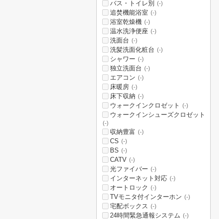
バス・トイレ別
(-)
追焚機能浴室
(-)
浴室乾燥機
(-)
温水洗浄便座
(-)
洗面台
(-)
洗髪洗面化粧台
(-)
シャワー
(-)
独立洗面台
(-)
エアコン
(-)
床暖房
(-)
床下収納
(-)
ウォークインクロゼット
(-)
ウォークインシューズクロゼット
(-)
収納豊富
(-)
CS
(-)
BS
(-)
CATV
(-)
光ファイバー
(-)
インターネット対応
(-)
オートロック
(-)
TVモニタ付インターホン
(-)
宅配ボックス
(-)
24時間緊急通報システム
(-)